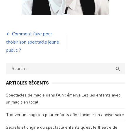
Navigation
Comment faire pour
de
choisir son spectacle jeune
public ?
l’article
Search
SEA

for:
ARTICLES RÉCENTS
Spectacles de magie dans l’Ain : émerveillez les enfants avec
un magicien local
Trouver un magicien pour enfants afin d’animer un anniversaire
Secrets et origine du spectacle enfants qu’est le théâtre de