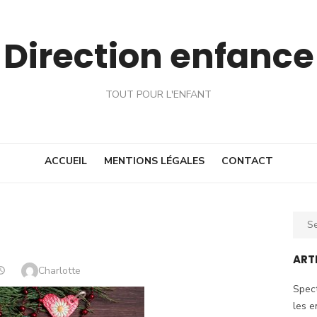
Direction enfance
TOUT POUR L'ENFANT
ACCUEIL
MENTIONS LÉGALES
CONTACT
Sear
for:
ART
Author
Charlotte
POSTED
ON
Spect
les e