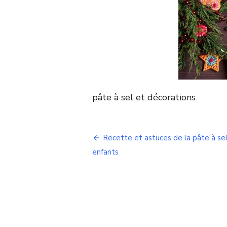
pâte à sel et décorations
Navigation
Recette et astuces de la pâte à se
de
enfants
l’article