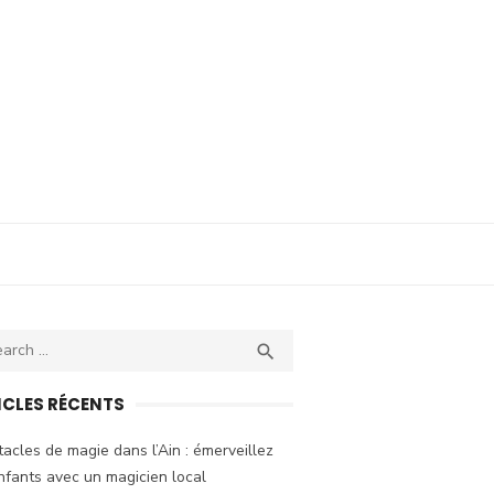
ch
SEARCH

ICLES RÉCENTS
acles de magie dans l’Ain : émerveillez
nfants avec un magicien local