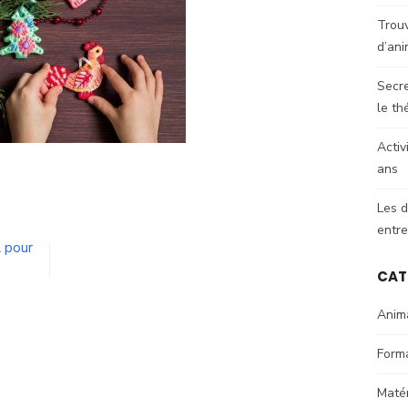
Trouv
d’ani
Secre
le th
Activ
ans
Les d
entre
l pour
CAT
Anim
Form
Matér